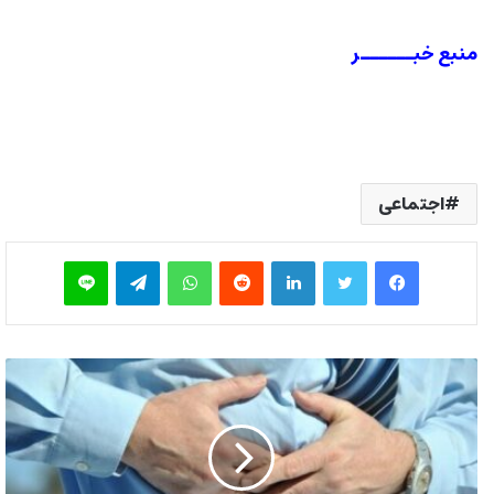
منبع خبــــــر
اجتماعی
فیس بوک
توییتر
لینکدین
‫رددیت
واتس آپ
تلگرام
لاین