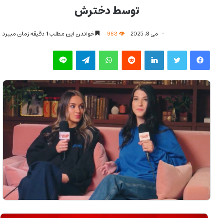
توسط دخترش
می 8, 2025
963
خواندن این مطلب 1 دقیقه زمان میبرد
فیس بوک
توییتر
لینکدین
‫رددیت
واتس آپ
تلگرام
لاین