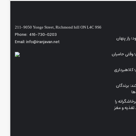
211- 9050 Yonge Street, Richmond hill ON L4C 9S6
Phone:
416-730-0203
ی‌شود؛ راز پنهان
Email: info@iranjavan.net
؛ وقتی حامیان
 کلاهبرداری
د: برندگان
ها
اشگرانه را
تغذیه و مغز