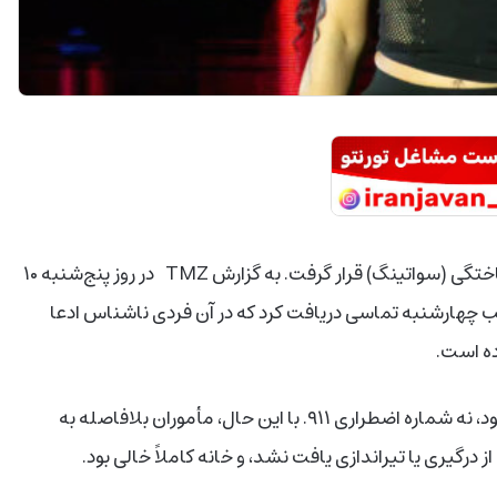
نیکی میناژ، خواننده‌ مشهور رپ، بار دیگر هدف یک تماس ساختگی (سواتینگ) قرار گرفت. به گزارش TMZ در روز پنج‌شنبه ۱۰
، اداره پلیس شهرستان لس‌آنجلس حوالی ساعت ۷ شب چهارشنبه تماسی دریافت کرد که در آن فردی ناشناس ادعا
ده است.
نکته قابل‌ توجه اینکه تماس با خط اداری پلیس برقرار شده بود، نه شماره اضطراری ۹۱۱. با این حال، مأموران بلافاصله به
 درگیری یا تیراندازی یافت نشد، و خانه کاملاً خالی بود.