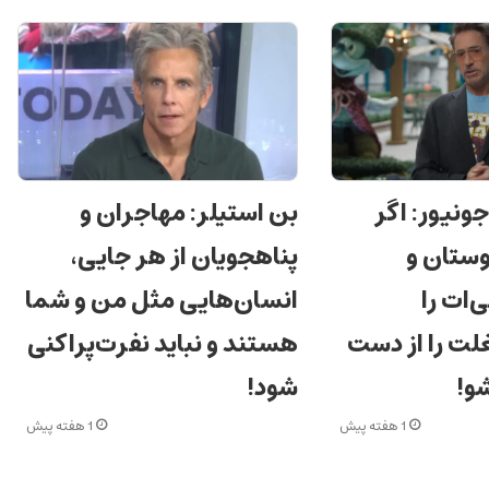
جونیور: اگر
بن استیلر: مهاجران و
ستان و
پناهجویان از هر جایی،
‌ات را
انسان‌هایی مثل من و شما
ت را از دست
هستند و نباید نفرت‌پراکنی
شو!
شود!
1 هفته پیش
1 هفته پیش