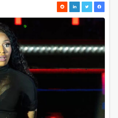
فیس بوک
توییتر
لینکدین
‫رددیت