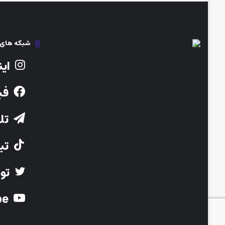
شبکه های ا
این
فی
تلگ
تیک
توی
Youtube