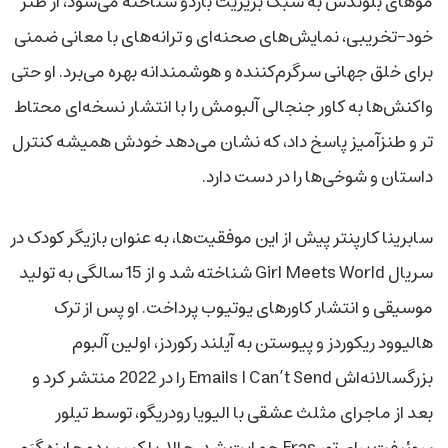
موهای بلوندش به سبک بریژیت باردو شناخته می‌شود، از طنز
خود-تخریبی، نمایش‌های صحنه‌ای و ترانه‌های با معانی ضمنی
برای خلق جهانی سرگرم‌کننده و هوشمندانه بهره می‌برد. او حتی
واکنش‌ها به کاور جنجالی آلبومش را با انتشار نسخه‌ای محتاط
‌تر و طنزآمیز پاسخ داد، که نشان می‌دهد خودش همیشه کنترل
داستان و شوخی‌ها را در دست دارد.
سابرینا کارپنتر پیش از این موفقیت‌ها، به عنوان بازیگر کودک در
سریال Girl Meets World شناخته شد و از 15 سالگی به تولید
موسیقی و انتشار کاورهای یوتیوب پرداخت. او پس از ترک
هالیوود ریکوردز و پیوستن به آیلند رکوردز، اولین آلبوم
بزرگسالانه‌اش Emails I Can’t Send را در 2022 منتشر کرد و
بعد از ماجرای مثلث عشقی با الیویا رودریگو، توسط تیلور