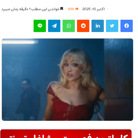
اکتبر 10, 2025
996
خواندن این مطلب 1 دقیقه زمان میبرد
فیس بوک
توییتر
لینکدین
‫رددیت
واتس آپ
تلگرام
لاین