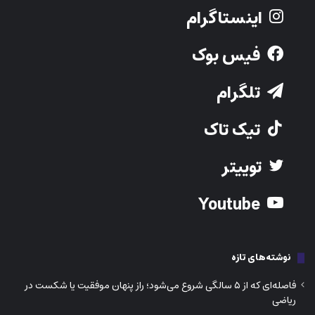
توییتر
Youtube
نوشته‌های تازه
فاصله‌ای که از ۵ سالگی شروع می‌شود؛ راز پنهان موفقیت یا شکست در
ریاضی
نبرد ناتمام کانادا با خشونت جنسیتی؛ وقتی حامیان قربانیان خود قربانی
می‌شوند
فروشگاه‌های خیالی، پول‌های واقعی؛ کلاهبرداری آنلاینی که کانادایی‌ها را
شکار می‌کند
هوش مصنوعی جامعه را دو نیم می‌کند: برندگان آینده و فراموش‌شدگان
عصر ماشین‌ها
مکمل آهن شاید خشم و رفتارهای پرخاشگرانه را کاهش دهد؟ کشف تازه
درباره ارتباط تغذیه و مغز