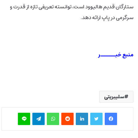
ستارگان قدیم هالیوود است، توانسته تعریفی تازه از قدرت و
سرگرمی در پاپ ارائه دهد.
منبع خبــــــر
سلیبریتی
فیس بوک
توییتر
لینکدین
‫رددیت
واتس آپ
تلگرام
لاین