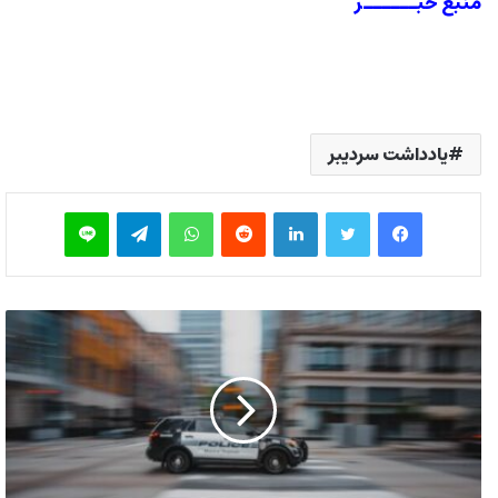
منبع خبــــــر
یادداشت سردیبر
فیس بوک
توییتر
لینکدین
‫رددیت
واتس آپ
تلگرام
لاین