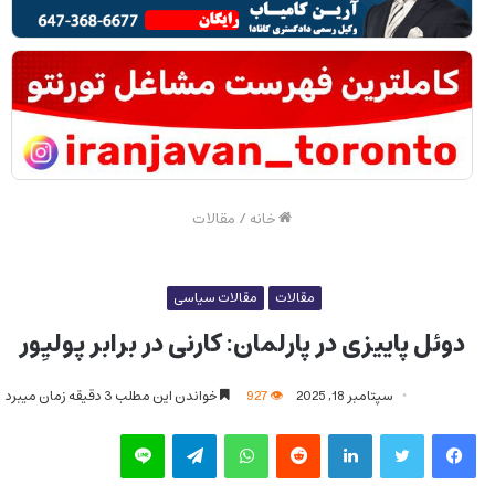
خانه
/
مقالات
مقالات
مقالات سیاسی
دوئل پاییزی در پارلمان: کارنی در برابر پولیِور
سپتامبر 18, 2025
927
خواندن این مطلب 3 دقیقه زمان میبرد
فیس بوک
توییتر
لینکدین
‫رددیت
واتس آپ
تلگرام
لاین