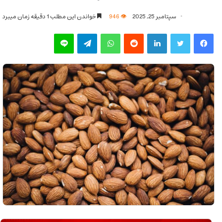
سپتامبر 25, 2025
946
خواندن این مطلب 1 دقیقه زمان میبرد
فیس بوک
توییتر
لینکدین
‫رددیت
واتس آپ
تلگرام
لاین