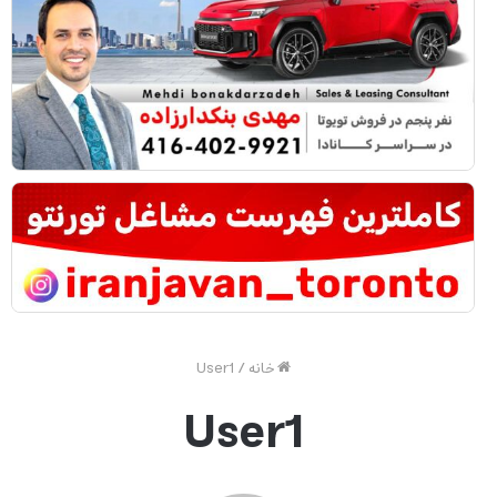
خانه
/
User1
User1