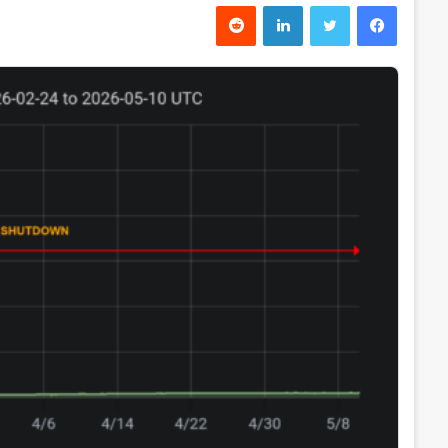
فیس بوک
توییتر
لینکدین
‫رددیت