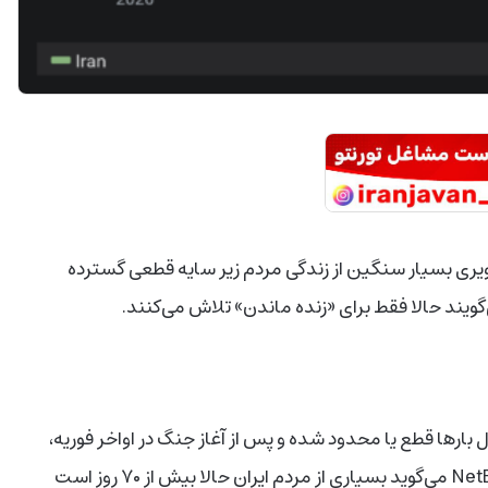
ید CBC News از وضعیت ایران در سال ۲۰۲۶، تصویری بسیار سنگین از زندگی مردم زیر سایه قطعی گسترده
گویند حالا فقط برای «زنده ماندن» تلاش می‌کنند.
ل بارها قطع یا محدود شده و پس از آغاز جنگ در اواخر فوریه،
وضعیت وارد مرحله‌ای بی‌سابقه شده است. سازمان NetBlocks می‌گوید بسیاری از مردم ایران حالا بیش از ۷۰ روز است