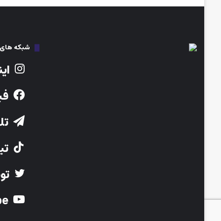
شبکه های ا
این
فی
تلگ
تیک
توی
Youtube