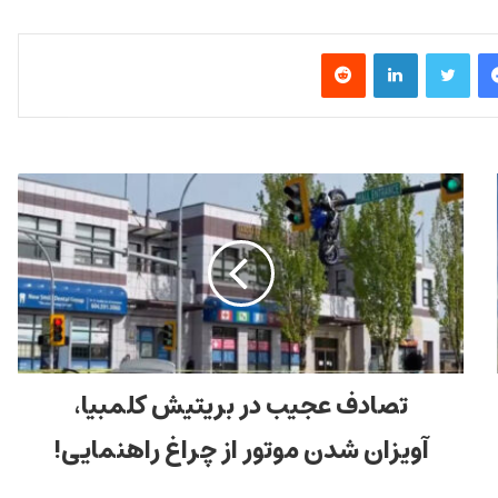
فیس بوک
توییتر
لینکدین
‫رددیت
تصادف عجیب در بریتیش کلمبیا،
آویزان شدن موتور از چراغ راهنمایی!