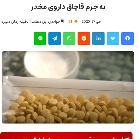
به جرم قاچاق داروی مخدر
می 27, 2025
911
خواندن این مطلب 1 دقیقه زمان میبرد
فیس بوک
توییتر
لینکدین
‫رددیت
واتس آپ
تلگرام
لاین