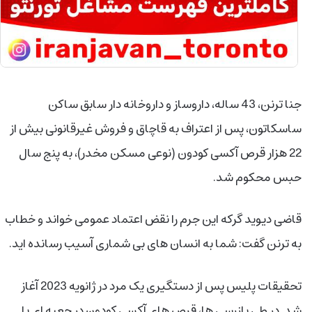
جنا ترنن، 43 ساله، داروساز و داروخانه دار سابق ساکن
ساسکاتون، پس از اعتراف به قاچاق و فروش غیرقانونی بیش از
22 هزار قرص آکسی کودون (نوعی مسکن مخدر)، به پنج سال
حبس محکوم شد.
قاضی دیوید گرکه این جرم را نقض اعتماد عمومی خواند و خطاب
به ترنن گفت: شما به انسان های بی شماری آسیب رسانده اید.
تحقیقات پلیس پس از دستگیری یک مرد در ژانویه 2023 آغاز
شد. در طی بازرسی ها، قرص های آکسی کودون در جعبه ای با