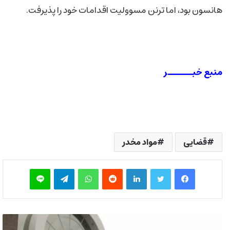
هانسون بود، اما ترنن مسوولیت اقدامات خود را پذیرفت.
منبع خبــــــر
قضایی
مواد مخدر
فیس بوک
توییتر
لینکدین
‫رددیت
واتس آپ
تلگرام
لاین