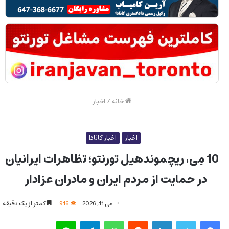
خانه
/
اخبار
اخبار
اخبار کانادا
10 مِی، ریچموندهیل تورنتو؛ تظاهرات ایرانیان
در حمایت از مردم ایران و مادران عزادار
می 11, 2026
916
کمتر از یک دقیقه
فیس بوک
توییتر
لینکدین
‫رددیت
واتس آپ
تلگرام
لاین