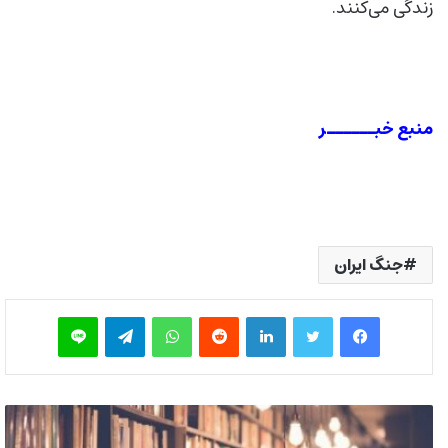
زندگی می‌کنند.
منبع خبــــــر
جنگ ایران
فیس بوک
توییتر
لینکدین
‫رددیت
واتس آپ
تلگرام
لاین