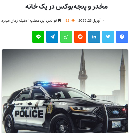
مخدر و پنجه‌بوکس در یک خانه
آوریل 26, 2025
921
خواندن این مطلب 1 دقیقه زمان میبرد
فیس بوک
توییتر
لینکدین
‫رددیت
واتس آپ
تلگرام
لاین