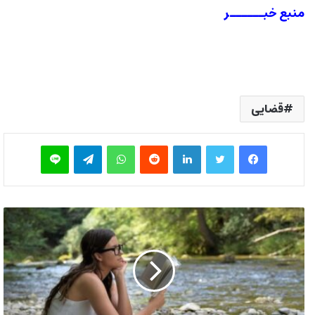
منبع خبــــــر
قضایی
فیس بوک
توییتر
لینکدین
‫رددیت
واتس آپ
تلگرام
لاین