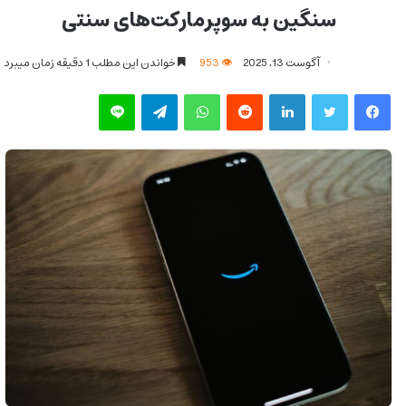
سنگین به سوپرمارکت‌های سنتی
آگوست 13, 2025
953
خواندن این مطلب 1 دقیقه زمان میبرد
فیس بوک
توییتر
لینکدین
‫رددیت
واتس آپ
تلگرام
لاین