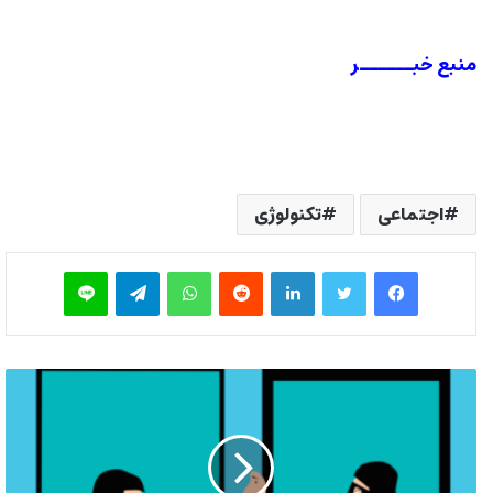
منبع خبــــــر
اجتماعی
تکنولوژی
فیس بوک
توییتر
لینکدین
‫رددیت
واتس آپ
تلگرام
لاین