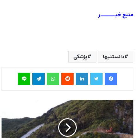
منبع خبــــــر
دانستنیها
پزشکی
فیس بوک
توییتر
لینکدین
‫رددیت
واتس آپ
تلگرام
لاین