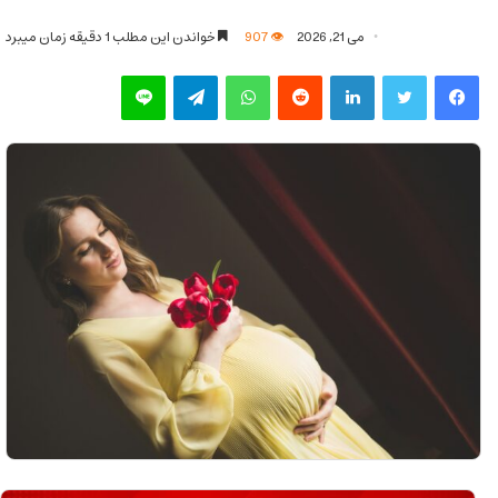
می 21, 2026
907
خواندن این مطلب 1 دقیقه زمان میبرد
فیس بوک
توییتر
لینکدین
‫رددیت
واتس آپ
تلگرام
لاین