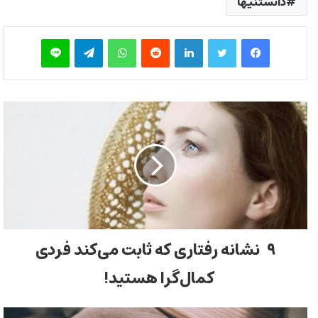
دانستنیها
فیس بوک
توییتر
لینکدین
‫رددیت
واتس آپ
تلگرام
لاین
۹ نشانه رفتاری که ثابت می‌کند فردی
کمال‌گرا هستید!