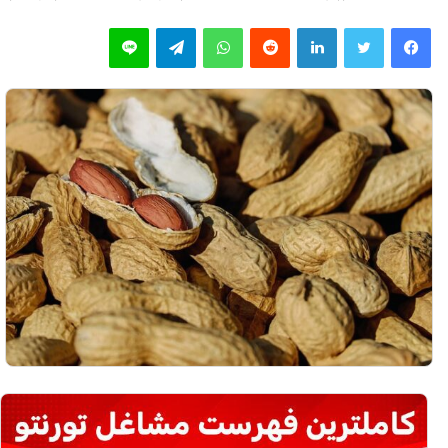
فیس بوک
توییتر
لینکدین
‫رددیت
واتس آپ
تلگرام
لاین