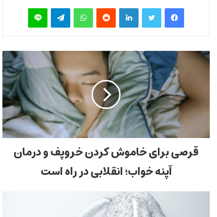
فیس بوک
توییتر
لینکدین
‫رددیت
واتس آپ
تلگرام
لاین
قرصی برای خاموش کردن خروپف و درمان
آپنه خواب؛ انقلابی در راه است