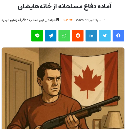
آماده دفاع مسلحانه از خانه‌هایشان
سپتامبر 18, 2025
941
خواندن این مطلب 1 دقیقه زمان میبرد
فیس بوک
توییتر
لینکدین
‫رددیت
واتس آپ
تلگرام
لاین