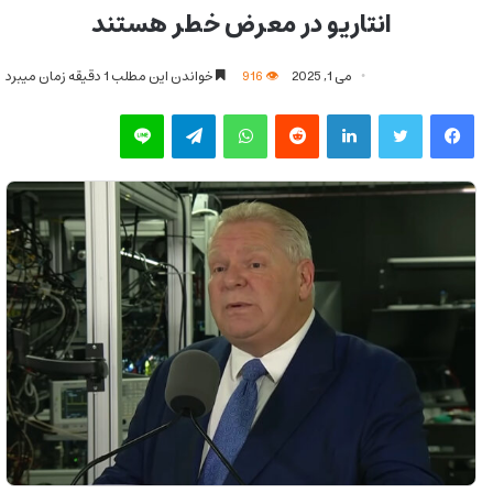
انتاریو در معرض خطر هستند
می 1, 2025
916
خواندن این مطلب 1 دقیقه زمان میبرد
فیس بوک
توییتر
لینکدین
‫رددیت
واتس آپ
تلگرام
لاین