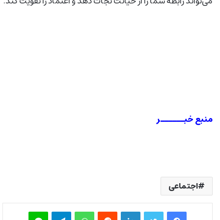
می‌تواند رابطه شما را از خیانت نجات دهد و اعتماد را تقویت کند.
منبع خبــــــر
اجتماعی
فیس بوک
توییتر
لینکدین
‫رددیت
واتس آپ
تلگرام
لاین