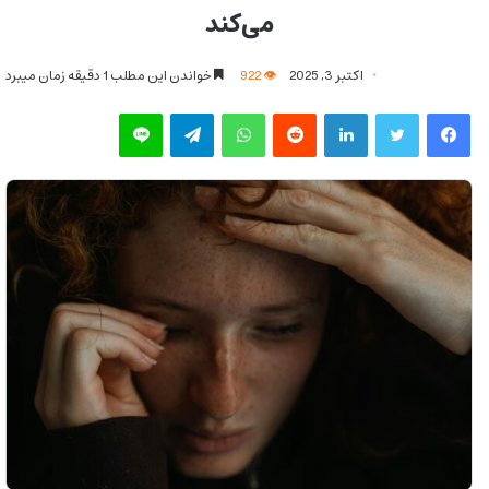
می‌کند
اکتبر 3, 2025
922
خواندن این مطلب 1 دقیقه زمان میبرد
فیس بوک
توییتر
لینکدین
‫رددیت
واتس آپ
تلگرام
لاین