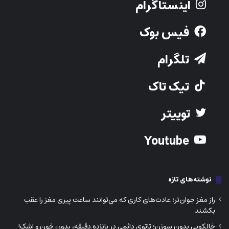
Youtube
نوشته‌های تازه
راز مغز جوان‌تر؛ عادت‌های کاری که می‌توانند ساعت پیری مغز را عقب
بکشند
خالکوبی بدون سوزن؛ تاتوی دائمی در پانزده دقیقه، بدون خون و اشک!
فقط یک پیاده‌روی کافی نیست! سگ شما به پنج گردش در روز نیاز دارد
نشانه‌های فیزیکی ADHD در کودکان؛ وقتی بدن قبل از رفتار هشدار
می‌دهد!
چرا بعضی سیگاری‌ها هرگز سرطان نمی‌گیرند؟ راز پنهان در DNA آنهاست!
211- 9050 Yonge Street, Richmond hill ON L4C 9S6
Phone:
416-730-0203
Email: info@iranjavan.net