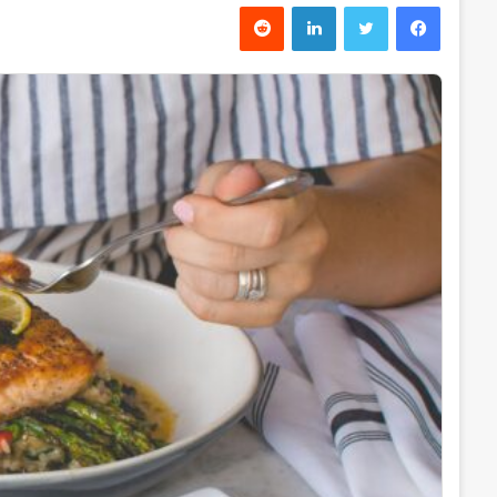
فیس بوک
توییتر
لینکدین
‫رددیت