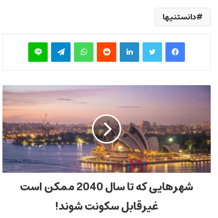
دانستنیها
فیس بوک
توییتر
لینکدین
‫رددیت
واتس آپ
تلگرام
لاین
شهرهایی که تا سال 2040 ممکن است
غیرقابل سکونت شوند!