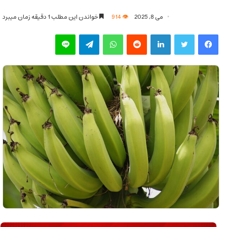
می 8, 2025
914
خواندن این مطلب 1 دقیقه زمان میبرد
فیس بوک
توییتر
لینکدین
‫رددیت
واتس آپ
تلگرام
لاین