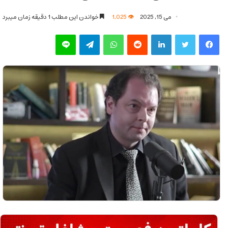
می 15, 2025
1,025
خواندن این مطلب 1 دقیقه زمان میبرد
فیس بوک
توییتر
لینکدین
‫رددیت
واتس آپ
تلگرام
لاین