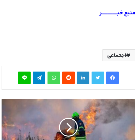
منبع خبــــــر
اجتماعی
فیس بوک
توییتر
لینکدین
‫رددیت
واتس آپ
تلگرام
لاین