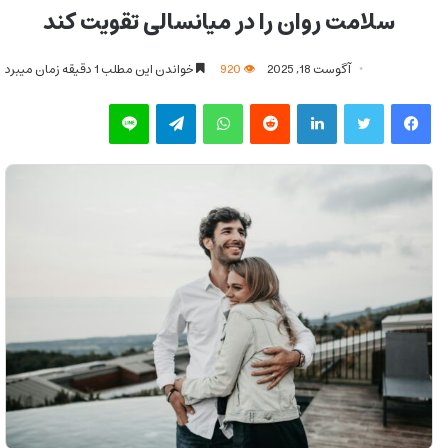
سلامت روان را در میانسالی تقویت کند
آگوست 18, 2025
920
خواندن این مطلب 1 دقیقه زمان میبرد
فیس بوک
توییتر
لینکدین
‫رددیت
واتس آپ
تلگرام
لاین