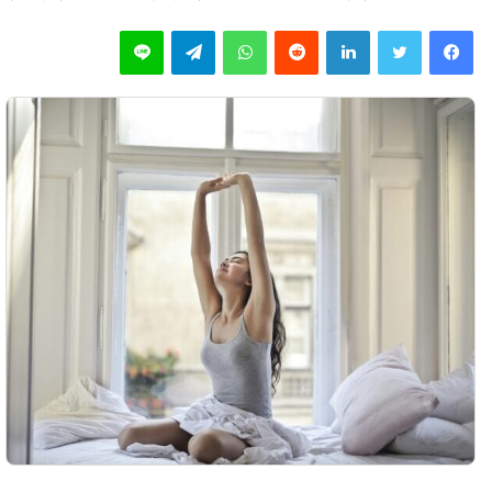
فیس بوک
توییتر
لینکدین
‫رددیت
واتس آپ
تلگرام
لاین