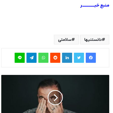
منبع خبــــــر
دانستنیها
سلامتی
فیس بوک
توییتر
لینکدین
‫رددیت
واتس آپ
تلگرام
لاین