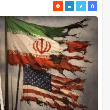
فیس بوک
توییتر
لینکدین
‫رددیت