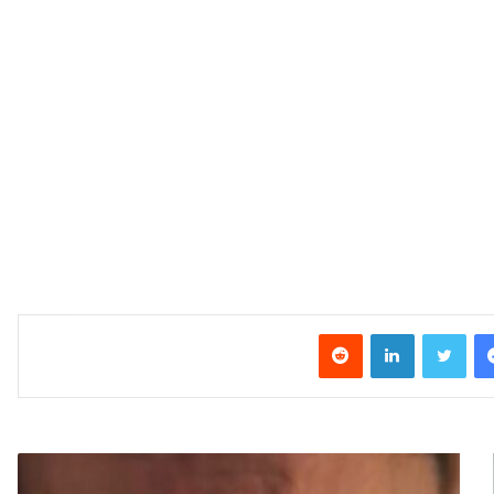
فیس بوک
توییتر
لینکدین
‫رددیت