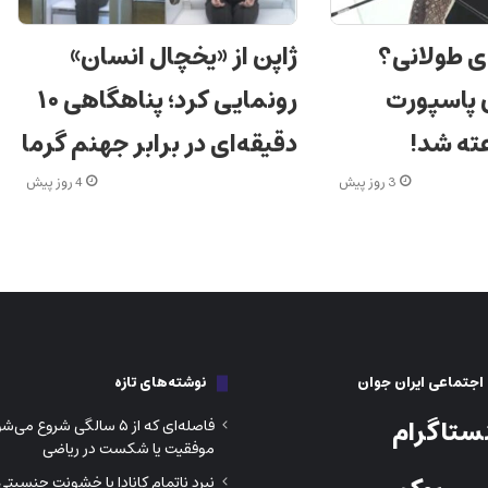
ی طولانی؟
ژاپن از «یخچال انسان»
ن پاسپورت
رونمایی کرد؛ پناهگاهی ۱۰
دقیقه‌ای در برابر جهنم گرما
3 روز پیش
4 روز پیش
جتماعی ایران جوان
نوشته‌های تازه
ستاگرام
فاصله‌ای که از ۵ سالگی شروع م
موفقیت یا شکست در ریاضی
نبرد ناتمام کانادا با خشونت جنسیتی