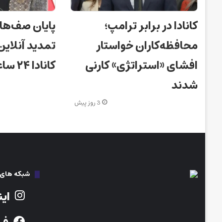
کانادا در برابر ترامپ؛
پایان صف‌ها
محافظه‌کاران خواستار
تمدید آنلای
افشای «استراتژی» کارنی
کانادا ۲۴ ساعته شد!
شدند
3 روز پیش
شبکه های ا
این