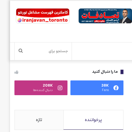
جستجو
برای
ما را دنبال کنید
208K
38K
Fans
دنبال کننده‌ها
پرخواننده
تازه