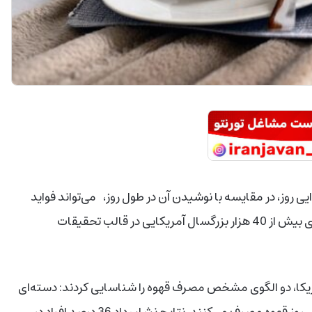
روز، در مقایسه با نوشیدن آن در طول روز، می‌تواند فواید
به‌مراتب بیشتری برای سلامتی داشته باشد. این مطالعه روی بیش از 40 هزار بزرگسال آمریکایی در قالب تحقیقات
کا، دو الگوی مشخص مصرف قهوه را شناسایی کردند: دسته‌ای
که فقط پیش از ظهر قهوه می‌نوشند و گروهی که در تمام طول روز قهوه مصرف می‌کنند. نتایج نشان داد 36 درصد افراد در