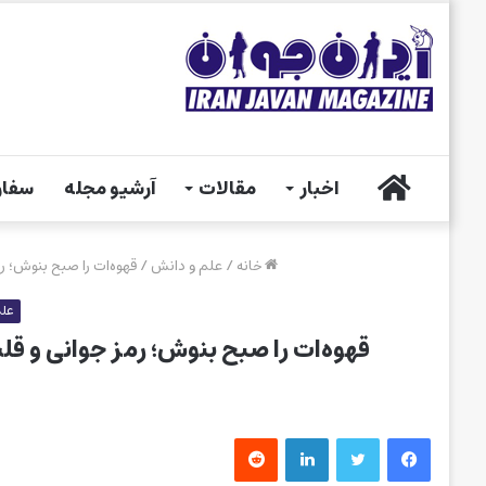
خانه
اخبار
مقالات
آرشیو مجله
سفار
خانه
/
علم و دانش
/
قهوه‌ات را صبح بنوش؛ 
علم
قهوه‌ات را صبح بنوش؛ رمز جوانی و 
فیس بوک
توییتر
لینکدین
‫رددیت