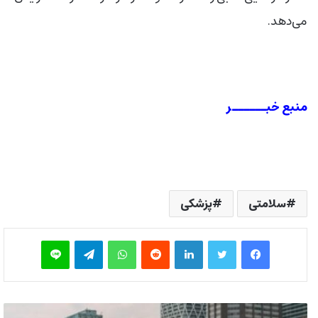
می‌دهد.
منبع خبــــــر
سلامتی
پزشکی
فیس بوک
توییتر
لینکدین
‫رددیت
واتس آپ
تلگرام
لاین