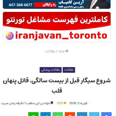
خانه
/
مقالات
مقالات
مقالات پزشکی
شروع سیگار قبل از بیست سالگی، قاتل پنهان
قلب
فوریه 5, 2026
905
خواندن این مطلب 1 دقیقه زمان میبرد
فیس بوک
توییتر
لینکدین
‫رددیت
واتس آپ
تلگرام
لاین