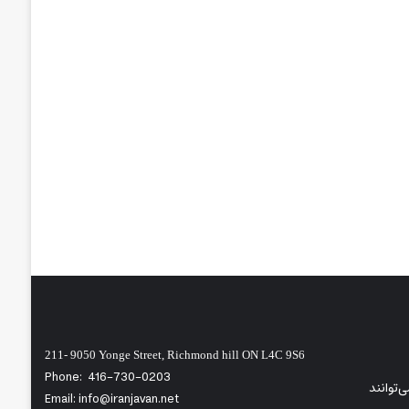
211- 9050 Yonge Street, Richmond hill ON L4C 9S6
Phone:
416-730-0203
‌توانند
Email: info@iranjavan.net