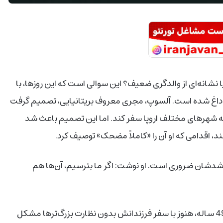
انه‌ای از والدگری ضعیف؟ این سوالی است که این روزها، با
 اروپا، دوباره داغ شده است. آلسوپ، مجری معروف بریتانیایی، تصمیم گرفت
ه شهرهای مختلف اروپا سفر کند. اما این تصمیم باعث شد
ند، اقدامی که او آن را «کاملاً مضحک» توصیف کرد.
رشدشان ضروری است. او نوشت: اگر ما بترسیم، آن‌ها هم
اما همه والدین چنین دید بازی ندارند. دن گرِگسون، معلم 49 ساله، هنوز با سفر فرزندانش بدون نظارت بزرگ‌ترها مشکل