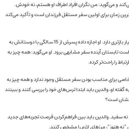
ی‌کند و می‌گوید: من نگران افراد اطراف او هستم، نه خودش.
ده. گرگسون اعتقاد دارد که سن 18 سال بهترین زمان برای اولین سفر مستقل فرزندان است و تأکید می‌کند
از سوی دیگر، کیت رو-هم، مربی ورزشی 48 ساله، دیدگاه بسیار بازتری دارد. او اجازه داده پسرش از 15 سالگی با دوستانش به
فر کند. دختر 15 ساله‌اش هم قرار است تابستان آینده سفر مشابهی برود. او می‌گوید: همه چیز به
اط را راحت‌تر کرده.
خاصی برای مناسب بودن سفر مستقل وجود ندارد و همه چیز به
فته او، والدین باید ابتدا ترس‌های خود را بررسی کنند و ببینند
ودشان است؟
نه سفید. والدین باید بین فراهم‌کردن فرصت تجربه‌های جدید
ن “نه هنوز”، مرزهای لازم را مشخص کنند.