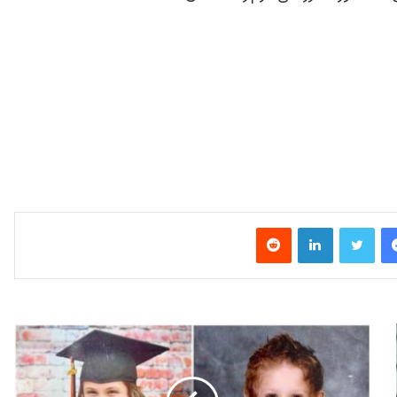
فیس بوک
توییتر
لینکدین
‫رددیت