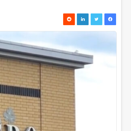
فیس بوک
توییتر
لینکدین
‫رددیت