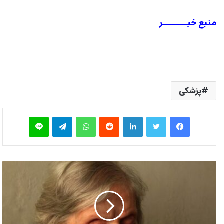
منبع خبــــــر
پزشکی
فیس بوک
توییتر
لینکدین
‫رددیت
واتس آپ
تلگرام
لاین