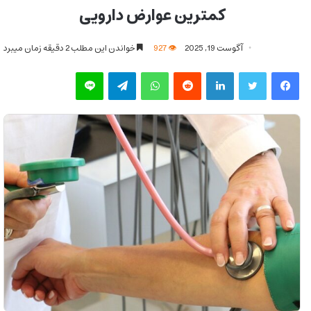
کمترین عوارض دارویی
آگوست 19, 2025
927
خواندن این مطلب 2 دقیقه زمان میبرد
فیس بوک
توییتر
لینکدین
‫رددیت
واتس آپ
تلگرام
لاین