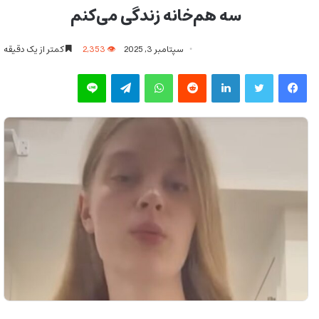
سه هم‌خانه زندگی می‌کنم
سپتامبر 3, 2025
2,353
کمتر از یک دقیقه
فیس بوک
توییتر
لینکدین
‫رددیت
واتس آپ
تلگرام
لاین