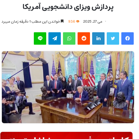
پردازش ویزای دانشجویی آمریکا
می 27, 2025
936
خواندن این مطلب 1 دقیقه زمان میبرد
فیس بوک
توییتر
لینکدین
‫رددیت
واتس آپ
تلگرام
لاین