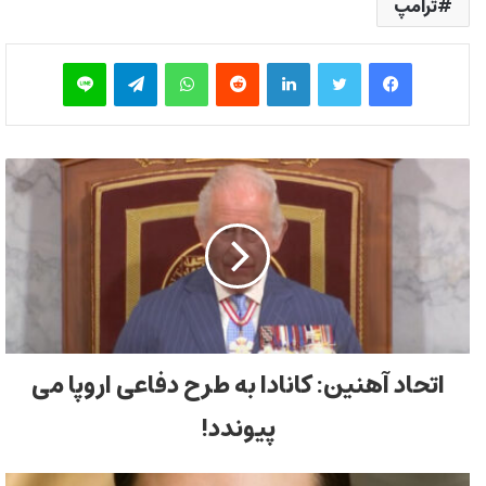
ترامپ
فیس بوک
توییتر
لینکدین
‫رددیت
واتس آپ
تلگرام
لاین
اتحاد آهنین: کانادا به طرح دفاعی اروپا می
پیوندد!