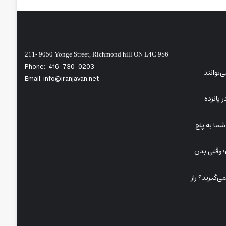
211- 9050 Yonge Street, Richmond hill ON L4C 9S6
Phone:
416-730-0203
‌توانند
Email: info@iranjavan.net
 پانزده
ما به پنج
A در کودکان؛ وقتی بدن
‌گیرند؟ راز