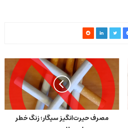
فیس بوک
توییتر
لینکدین
‫رددیت
مصرف حیرت‌انگیز سیگار؛ زنگ خطر