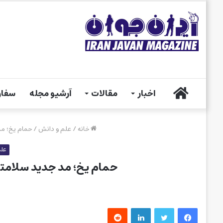
خانه
اخبار
مقالات
آرشیو مجله
سفار
خانه
/
علم و دانش
/
حمام یخ؛ مد
علم
حمام یخ؛ مد جدید سلامتی
فیس بوک
توییتر
لینکدین
‫رددیت