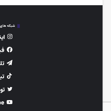
شبکه های ا
این
فی
تلگ
تیک
توی
Youtube