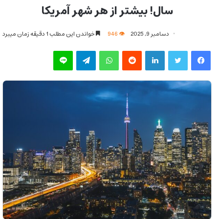
سال! بیشتر از هر شهر آمریکا
دسامبر 9, 2025
946
خواندن این مطلب 1 دقیقه زمان میبرد
فیس بوک
توییتر
لینکدین
‫رددیت
واتس آپ
تلگرام
لاین