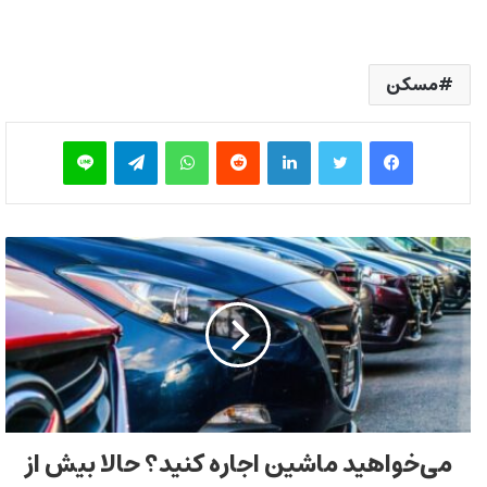
مسکن
فیس بوک
توییتر
لینکدین
‫رددیت
واتس آپ
تلگرام
لاین
می‌خواهید ماشین اجاره کنید؟ حالا بیش از