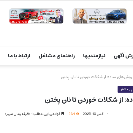
ش آگهی
نیازمندیها
راهنمای مشاغل
ارتباط با ما
 روش‌های ساده: از شکلات خوردن تا نان پختن
 و دانش
ه: از شکلات خوردن تا نان پختن
اکتبر 10, 2025
934
خواندن این مطلب 1 دقیقه زمان میبرد