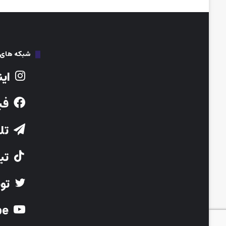
شبکه های ا
این
فی
تلگ
تیک
توی
Youtube