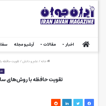
خانه
اخبار
مقالات
آرشیو مجله
سفار
خانه
/
علم و دانش
/
تقویت حافظه با
علم
تقویت حافظه با روش‌های ساد
فیس بوک
توییتر
لینکدین
‫رددیت