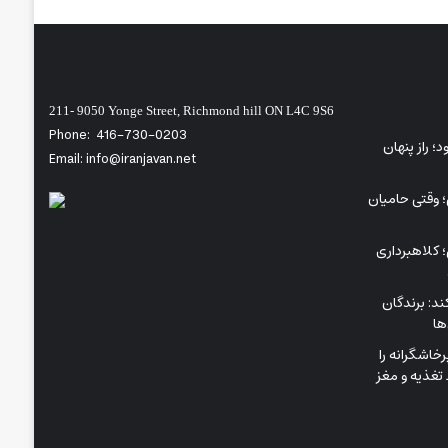
211- 9050 Yonge Street, Richmond hill ON L4C 9S6
Phone:
416-730-0203
ی‌شود؛ راز پنهان
Email: info@iranjavan.net
؛ وقتی حامیان
 کلاهبرداری
د: برندگان
ها
اشگرانه را
تغذیه و مغز