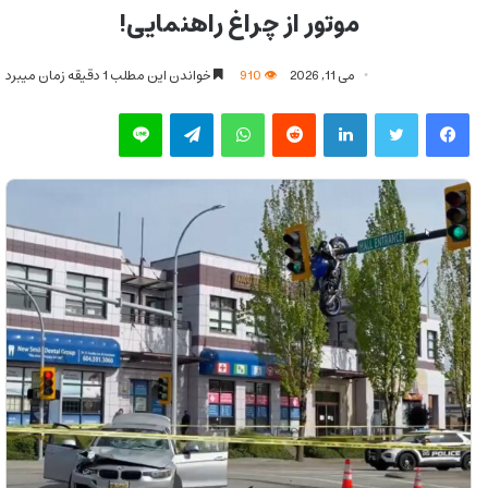
موتور از چراغ راهنمایی!
می 11, 2026
910
خواندن این مطلب 1 دقیقه زمان میبرد
فیس بوک
توییتر
لینکدین
‫رددیت
واتس آپ
تلگرام
لاین