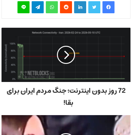
فیس بوک
توییتر
لینکدین
‫رددیت
واتس آپ
تلگرام
لاین
72 روز بدون اینترنت؛ جنگ مردم ایران برای
بقا!