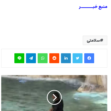
منبع خبــــــر
سلامتی
فیس بوک
توییتر
لینکدین
‫رددیت
واتس آپ
تلگرام
لاین