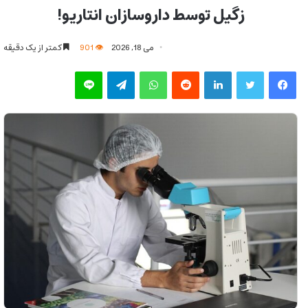
زگیل توسط داروسازان انتاریو!
می 18, 2026
901
کمتر از یک دقیقه
فیس بوک
توییتر
لینکدین
‫رددیت
واتس آپ
تلگرام
لاین