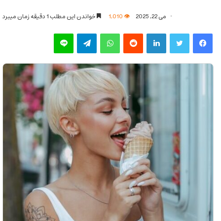
می 22, 2025
1,010
خواندن این مطلب 1 دقیقه زمان میبرد
فیس بوک
توییتر
لینکدین
‫رددیت
واتس آپ
تلگرام
لاین