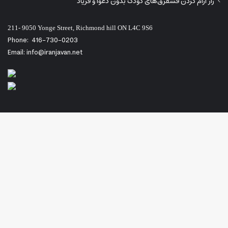
راز آرام کردن قشقرق‌های کودک بدون دعوا و فریاد
211- 9050 Yonge Street, Richmond hill ON L4C 9S6
Phone:
416-730-0203
Email: info@iranjavan.net