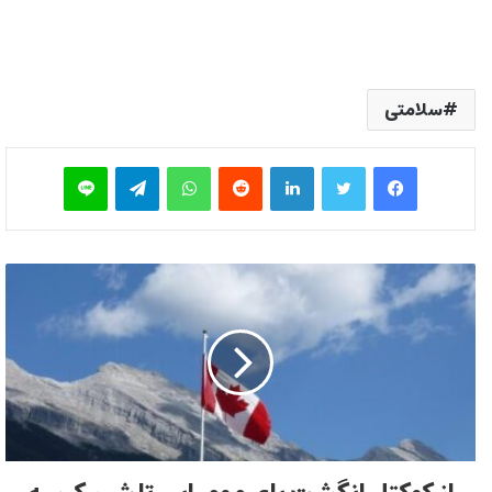
سلامتی
فیس بوک
توییتر
لینکدین
‫رددیت
واتس آپ
تلگرام
لاین