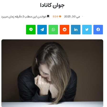
جوان کانادا
می 30, 2025
934
خواندن این مطلب 2 دقیقه زمان میبرد
فیس بوک
توییتر
لینکدین
‫رددیت
واتس آپ
تلگرام
لاین