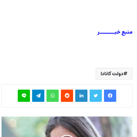
منبع خبــــــر
دولت کانادا
فیس بوک
توییتر
لینکدین
‫رددیت
واتس آپ
تلگرام
لاین