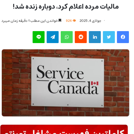
مالیات مرده اعلام کرد، دوباره زنده شد!
جولای 4, 2025
924
خواندن این مطلب 1 دقیقه زمان میبرد
فیس بوک
توییتر
لینکدین
‫رددیت
واتس آپ
تلگرام
لاین