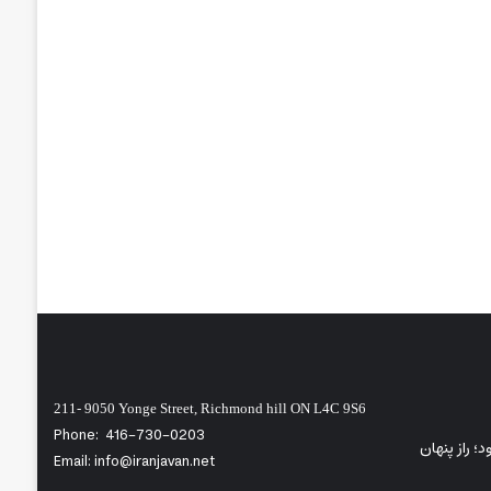
211- 9050 Yonge Street, Richmond hill ON L4C 9S6
Phone:
416-730-0203
ی‌شود؛ راز پنهان
Email: info@iranjavan.net