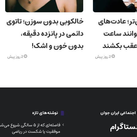
‌تر؛ عادت‌های
خالکوبی بدون سوزن؛ تاتوی
وانند ساعت
دائمی در پانزده دقیقه،
 عقب بکشند
بدون خون و اشک!
2 روز پیش
2 روز پیش
جتماعی ایران جوان
نوشته‌های تازه
ستاگرام
فاصله‌ای که از ۵ سالگی شروع م
موفقیت یا شکست در ریاضی