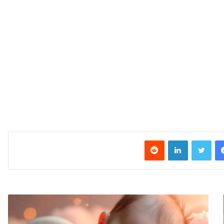
فیس بوک
توییتر
لینکدین
‫رددیت