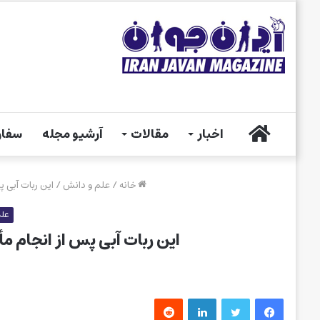
خانه
اخبار
مقالات
آرشیو مجله
سفار
خانه
/
علم و دانش
/
این ربات آبی 
علم
این ربات آبی پس از انجام م
فیس بوک
توییتر
لینکدین
‫رددیت