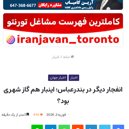
خانه
/
اخبار
اخبار
اخبار جهان
انفجار دیگر در بندرعباس؛ اینبار هم گاز شهری
بود؟
فوریه 2, 2026
914
کمتر از یک دقیقه
فیس بوک
توییتر
لینکدین
‫رددیت
واتس آپ
تلگرام
لاین