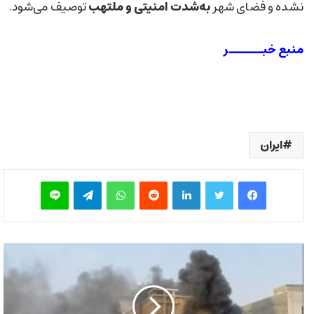
نشده و فضای شهر
به‌شدت امنیتی و ملتهب
توصیف می‌شود.
منبع خبــــــر
ایران
فیس بوک
توییتر
لینکدین
‫رددیت
واتس آپ
تلگرام
لاین