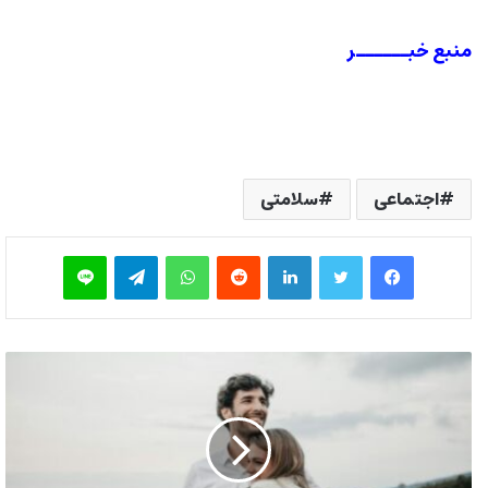
منبع خبــــــر
اجتماعی
سلامتی
فیس بوک
توییتر
لینکدین
‫رددیت
واتس آپ
تلگرام
لاین