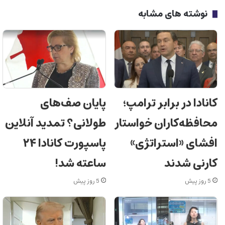
نوشته های مشابه
کانادا در برابر ترامپ؛
پایان صف‌های
محافظه‌کاران خواستار
طولانی؟ تمدید آنلاین
افشای «استراتژی»
پاسپورت کانادا ۲۴
کارنی شدند
ساعته شد!
5 روز پیش
5 روز پیش