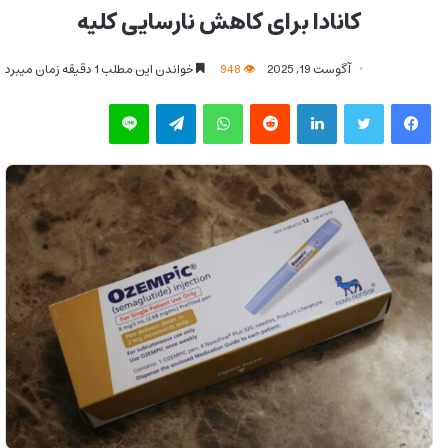
کانادا برای کاهش نارسایی کلیه
آگوست 19, 2025
948
خواندن این مطلب 1 دقیقه زمان میبرد
فیس بوک
توییتر
لینکدین
‫رددیت
واتس آپ
تلگرام
لاین