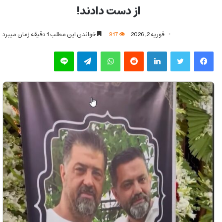
از دست دادند!
فوریه 2, 2026
917
خواندن این مطلب 1 دقیقه زمان میبرد
فیس بوک
توییتر
لینکدین
‫رددیت
واتس آپ
تلگرام
لاین