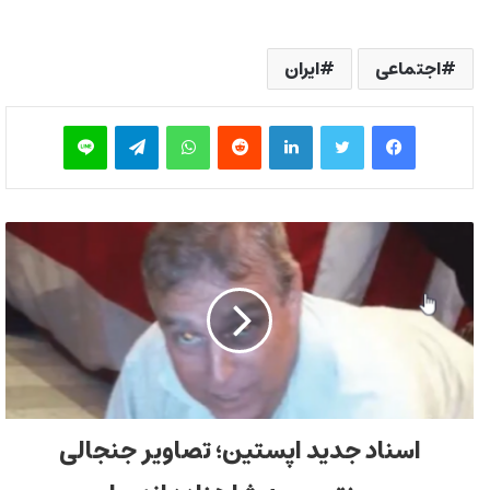
اجتماعی
ایران
فیس بوک
توییتر
لینکدین
‫رددیت
واتس آپ
تلگرام
لاین
اسناد جدید اپستین؛ تصاویر جنجالی