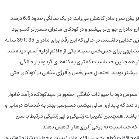
نتایج نشان داد که احتمال بروز برخی بیماری‌های آلرژیک با افزایش سن مادر کاهش می‌یابد. در یک سالگی حدود 6.6 درصد
مادران جوان‌تر بیشتر و در کودکان مادران مسن‌تر کمتر بود.
برای مثال، 7.3 درصد کودکان متولد مادران 25 تا 29 ساله آلرژی غذایی داشتند، در حالی که این رقم برای مادران 35 تا 39 ساله
4 سال و بالاتر 4.3 درصد بود. روند مشابهی برای خس‌خس سینه، یکی از علائم اولیه آسم، دیده شد
‌تر همچنین حساسیت کمتری به کنه‌های گردوغبار خانگی،
م و اگزما، داشتند. وقتی هر دو والد 35 سال یا بیشتر بودند، احتمال خس‌خس و آلرژی غذایی در کودکان حتی
 معرض دود یا حیوانات خانگی، حضور در مهدکودک، درآمد خانوار
 دادند که پایداری مالی بیشتر، دسترسی بهتر به خدمات درمانی و
باشد. همچنین تغییرات ژنتیکی و اپی‌ژنتیکی مرتبط با سن
که حساسیت به برخی آلرژی‌ها را کاهش دهند.
ی «محافظت قطعی» سن بالای مادر نیست و خطرات شناخته‌شده