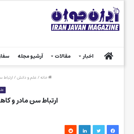
خانه
اخبار
مقالات
آرشیو مجله
سفار
خانه
/
علم و دانش
/
ارتباط 
علم
ارتباط سن مادر و کا
فیس بوک
توییتر
لینکدین
‫رددیت