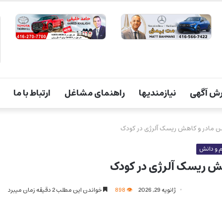
ش آگهی
نیازمندیها
راهنمای مشاغل
ارتباط با ما
سن مادر و کاهش ریسک آلرژی در کودک
 و دانش
هش ریسک آلرژی در کودک
ژانویه 29, 2026
898
خواندن این مطلب 2 دقیقه زمان میبرد