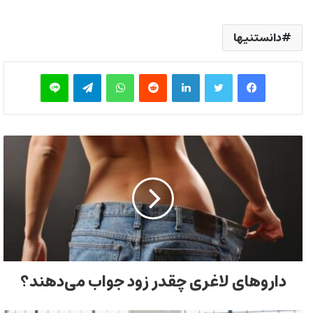
دانستنیها
فیس بوک
توییتر
لینکدین
‫رددیت
واتس آپ
تلگرام
لاین
داروهای لاغری چقدر زود جواب می‌دهند؟