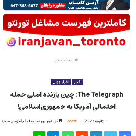
خانه
/
اخبار
اخبار
اخبار جهان
The Telegraph: چین بازنده اصلی حمله
احتمالی آمریکا به جمهوری‌اسلامی!
ژانویه 31, 2026
922
خواندن این مطلب 1 دقیقه زمان میبرد
فیس بوک
توییتر
لینکدین
‫رددیت
واتس آپ
تلگرام
لاین