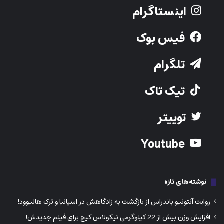
توییتر
Youtube
نوشته‌های تازه
روایت آنتونیو باندراس از بازگشت به زادگاهش در اسپانیا و ترک هالیوود!
افزایش وزن بیش از 22 کیلوگرمی نیکولاس کیج برای فیلم جدیدش!
حکم جنجالی دادگاه بنگلادش؛ تحویل حضانت نوزاد 7 ماهه به مادر
13ساله‌اش!
دوستی دیرینه یا تنش‌های تجاری؟ کانادایی‌ها بر خلاف آمریکایی‌ها، موافق
امدادرسانی به آتش‌سوزی آمریکا هستند!
ادعای جنجالی کانیه وست؛ من مایکل جکسون این نسل هستم!
211- 9050 Yonge Street, Richmond hill ON L4C 9S6
Phone:
416-730-0203
Email: info@iranjavan.net