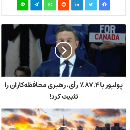
پولیِور با ۸۷.۴٪ رأی، رهبری محافظه‌کاران را
تثبیت کرد!