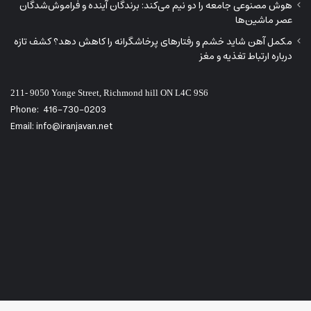
هوش مصنوعی جامعه را دو نیم می‌کند: برندگان آینده و فراموش‌شدگان
عصر ماشین‌ها
مکمل آهن شاید خشم و رفتارهای پرخاشگرانه را کاهش دهد؟ کشف تازه
درباره ارتباط تغذیه و مغز
211- 9050 Yonge Street, Richmond hill ON L4C 9S6
Phone:
416-730-0203
Email: info@iranjavan.net