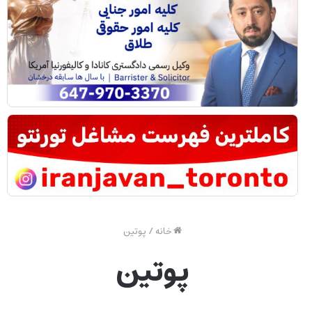
خانه
/
پوتین
پوتین