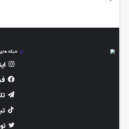
شبکه های ا
این
فی
تلگ
تیک
توی