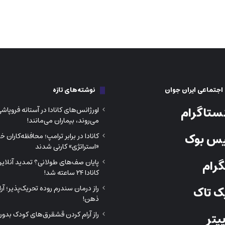
جتماعی ایران جوان
نوشته‌های تازه
ستاگرام
اورژانس‌های کانادا در آستانه فروپا
می‌روند، بیماران می‌مانند!
س بوک
کانادا در برابر ترامپ؛ محافظه‌کاران 
«استراتژی» کارنی شدند
رام
پایان صف‌های طولانی؟ تمدید آنلای
کانادا ۲۴ ساعته شد!
راز درمان سندرم روده تحریک‌پذیر؛ آر
 تاک
ذهن!
راز آرام کردن قشقرق‌های کودک بدون 
یتر