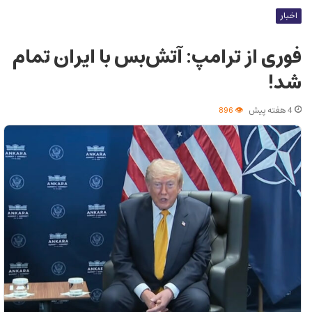
اخبار
فوری از ترامپ: آتش‌بس با ایران تمام
شد!
4 هفته پیش
896