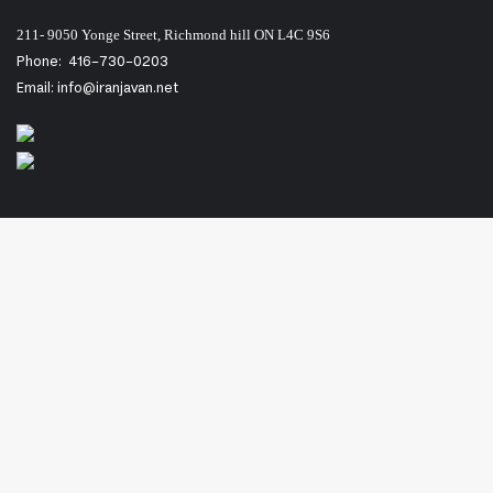
211- 9050 Yonge Street, Richmond hill ON L4C 9S6
Phone:
416-730-0203
Email: info@iranjavan.net