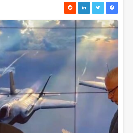
فیس بوک
توییتر
لینکدین
‫رددیت