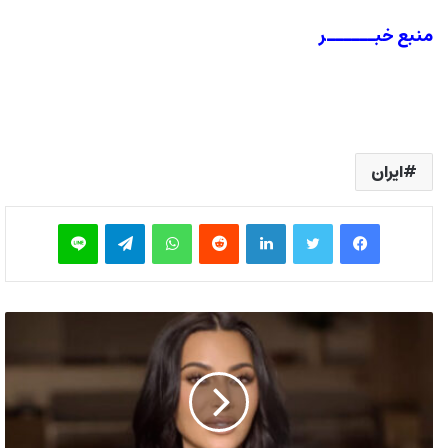
منبع خبــــــر
ایران
فیس بوک
توییتر
لینکدین
‫رددیت
واتس آپ
تلگرام
لاین