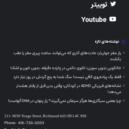
خالکوبی بدون سوزن؛ تاتوی دائمی در پانزده دقیقه، بدون خون و اشک!
فقط یک پیاده‌روی کافی نیست! سگ شما به پنج گردش در روز نیاز دارد
نشانه‌های فیزیکی ADHD در کودکان؛ وقتی بدن قبل از رفتار هشدار
می‌دهد!
چرا بعضی سیگاری‌ها هرگز سرطان نمی‌گیرند؟ راز پنهان در DNA آنهاست!
211- 9050 Yonge Street, Richmond hill ON L4C 9S6
Phone:
416-730-0203
Email: info@iranjavan.net