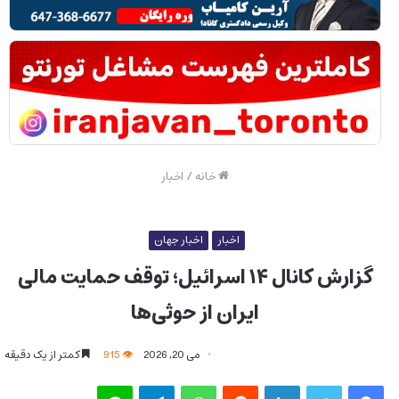
خانه
/
اخبار
اخبار
اخبار جهان
گزارش کانال ۱۴ اسرائیل؛ توقف حمایت مالی
ایران از حوثی‌ها
می 20, 2026
915
کمتر از یک دقیقه
فیس بوک
توییتر
لینکدین
‫رددیت
واتس آپ
تلگرام
لاین